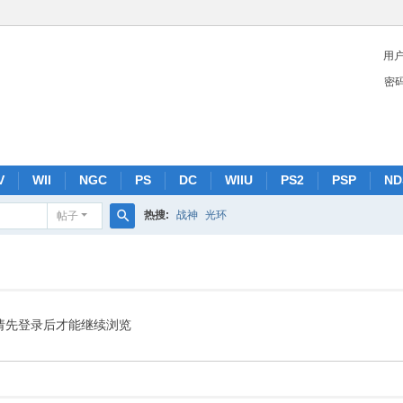
用
密
V
WII
NGC
PS
DC
WIIU
PS2
PSP
ND
热搜:
战神
光环
帖子
搜
索
请先登录后才能继续浏览