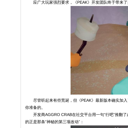
主
应广大玩家强烈要求，《PEAK》开发团队终于带来
机
游
戏
资
讯
与
资
源
下
载
平
台
尽管听起来有些荒诞，但《PEAK》最新版本确实加
你准备的。
|
开发商AGGRO CRAB在社交平台用一句“行吧”推
th
的正是那条“神秘的第三项改动”：
w