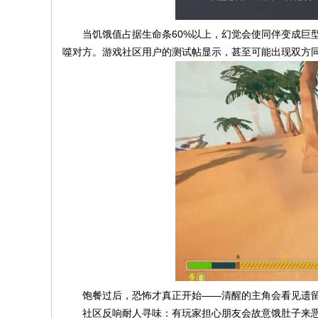
当饥饿值占据生命条60%以上，幻觉会使同伴变成巨型
噬对方。游戏社区用户的测试帖显示，甚至可能出现双方
饱餐过后，恐怖才真正开始——清醒的主角会看见遗
社区反响耐人寻味：有玩家担心朋友会故意饿肚子来恶