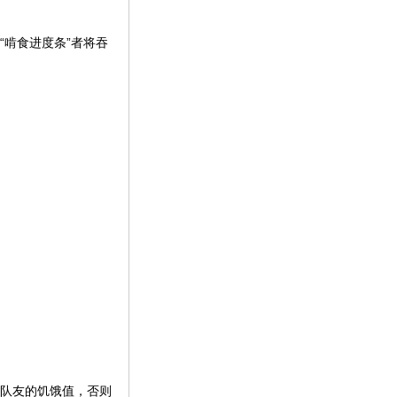
“啃食进度条”者将吞
查队友的饥饿值，否则