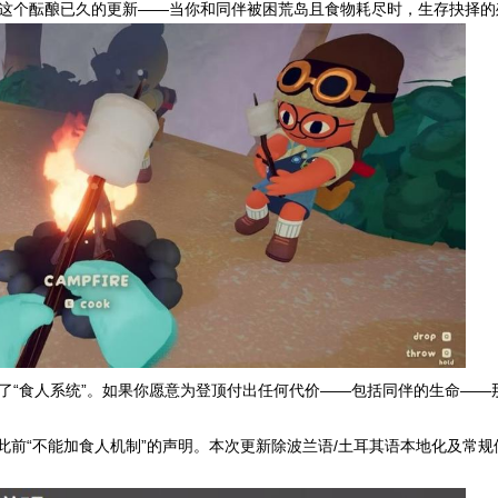
了这个酝酿已久的更新——当你和同伴被困荒岛且食物耗尽时，生存抉择
入了“食人系统”。如果你愿意为登顶付出任何代价——包括同伴的生命——
翻了此前“不能加食人机制”的声明。本次更新除波兰语/土耳其语本地化及常