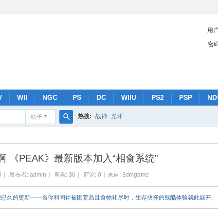
用
密
V
WII
NGC
PS
DC
WIIU
PS2
PSP
ND
热搜:
战神
光环
帖子
搜
索
 《PEAK》最新版本加入“相食系统”
5
|
发布者:
admin
|
查看:
36
|
评论: 0
|
来自: 3dmgame
酝酿已久的更新——当你和同伴被困荒岛且食物耗尽时，生存抉择的残酷体验就此展开。